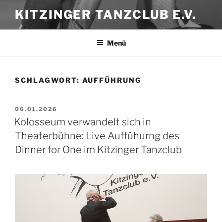
Zum
KITZINGER TANZCLUB E.V.
Inhalt
springen
Menü
SCHLAGWORT:
AUFFÜHRUNG
VERÖFFENTLICHT
06.01.2026
AM
Kolosseum verwandelt sich in
Theaterbühne: Live Auffühurng des
Dinner for One im Kitzinger Tanzclub