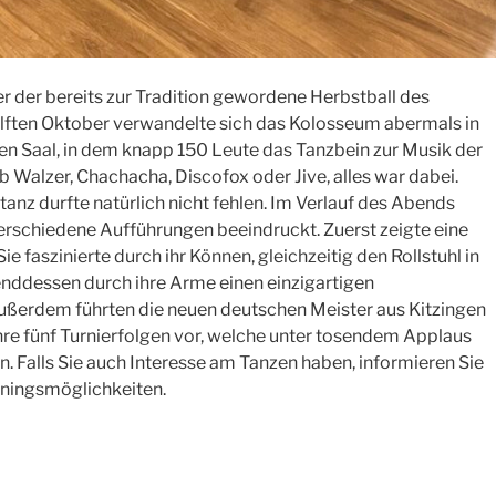
r der bereits zur Tradition gewordene Herbstball des
elften Oktober verwandelte sich das Kolosseum abermals in
en Saal, in dem knapp 150 Leute das Tanzbein zur Musik der
 Walzer, Chachacha, Discofox oder Jive, alles war dabei.
anz durfte natürlich nicht fehlen. Im Verlauf des Abends
erschiedene Aufführungen beeindruckt. Zuerst zeigte eine
Sie faszinierte durch ihr Können, gleichzeitig den Rollstuhl in
ddessen durch ihre Arme einen einzigartigen
ußerdem führten die neuen deutschen Meister aus Kitzingen
hre fünf Turnierfolgen vor, welche unter tosendem Applaus
 Falls Sie auch Interesse am Tanzen haben, informieren Sie
ainingsmöglichkeiten.