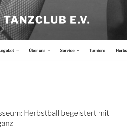
 TANZCLUB E.V.
ngebot
Über uns
Service
Turniere
Herbs
sseum: Herbstball begeistert mit
ganz