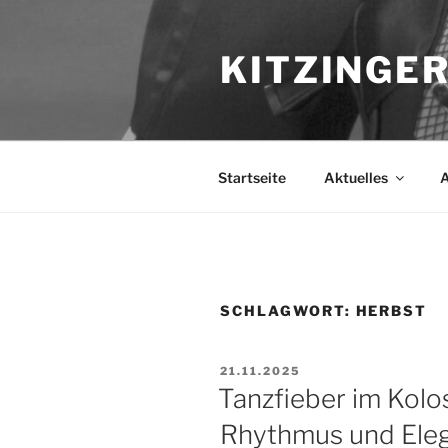
Zum
Inhalt
KITZINGER
springen
Startseite
Aktuelles
A
SCHLAGWORT:
HERBST
VERÖFFENTLICHT
21.11.2025
AM
Tanzfieber im Kolo
Rhythmus und Ele