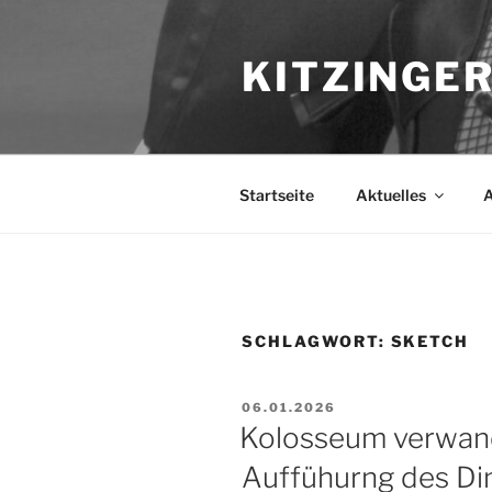
Zum
Inhalt
KITZINGER
springen
Startseite
Aktuelles
A
SCHLAGWORT:
SKETCH
VERÖFFENTLICHT
06.01.2026
AM
Kolosseum verwande
Auffühurng des Din