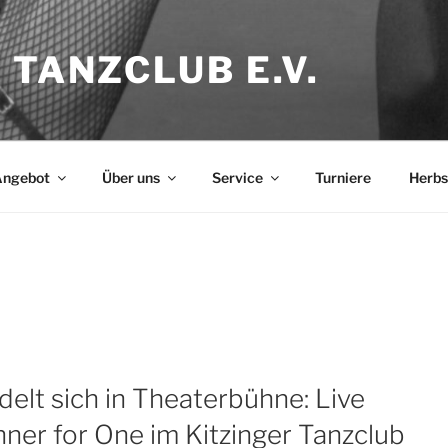
 TANZCLUB E.V.
ngebot
Über uns
Service
Turniere
Herbs
lt sich in Theaterbühne: Live
ner for One im Kitzinger Tanzclub