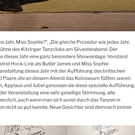
es Jahr, Miss Sophie?“, „Die gleiche Prozedur wie jedes Jahr,
 Bühne des Kitzinger Tanzclubs am Silvesterabend. Der
atte dieses Jahr eine ganz besondere Showeinlage. Vorstand
strid Hock-Link als Butler James und Miss Sophie
anstaltung dieses Jahr mit der Aufführung des britischen
0 Paare, die an diesem Abend das Kolosseum füllten, waren
en, Applaus und Jubel genossen sie diese spezielle Aufführung
er Veranstaltung eine sehr gesellige Stimmung, alle
herzlich, auch wenn man sich sonst durch das Tanzen in
n nicht so gut kannte. Neue Gesichter sind demnach immer