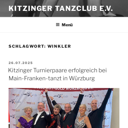
Zum
KITZINGER TANZCLUB E.V.
Inhalt
springen
Menü
SCHLAGWORT:
WINKLER
VERÖFFENTLICHT
26.07.2025
AM
Kitzinger Turnierpaare erfolgreich bei
Main-Franken-tanzt in Würzburg