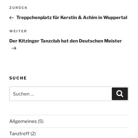
Beitragsnavigation
Vorheriger
ZURÜCK
Beitrag
Treppchenplatz für Kerstin & Achim in Wuppertal
Nächster
WEITER
Beitrag
Der Kitzinger Tanzclub hat den Deutschen Meister
SUCHE
Suchen
Suche
nach:
Allgemeines
(5)
Tanztreff
(2)