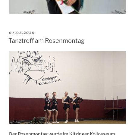
VERÖFFENTLICHT
07.03.2025
AM
Tanztreff am Rosenmontag
Der Rosenmontag wurde im Kitzinger Kollosseum