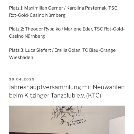
Platz 1: Maximilian Gerner / Karolina Pasternak, TSC
Rot-Gold-Casino Nürnberg
Platz 2: Theodor Rybalko / Marlene Eder, TSC Rot-Gold-
Casino Nürnberg
Platz 3: Luca Siefert / Emilia Golan, TC Blau-Orange
Wiesbaden
VERÖFFENTLICHT
30.04.2025
AM
Jahreshauptversammlung mit Neuwahlen
beim Kitzinger Tanzclub e.V. (KTC)