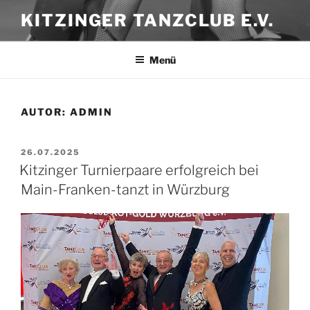
Zum
KITZINGER TANZCLUB E.V.
Inhalt
springen
Menü
AUTOR:
ADMIN
VERÖFFENTLICHT
26.07.2025
AM
Kitzinger Turnierpaare erfolgreich bei
Main-Franken-tanzt in Würzburg