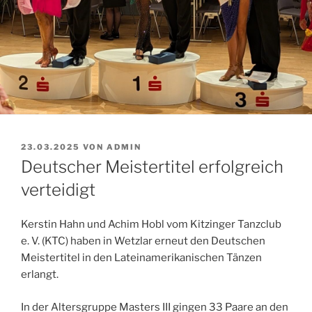
VERÖFFENTLICHT
23.03.2025
VON
ADMIN
AM
Deutscher Meistertitel erfolgreich
verteidigt
Kerstin Hahn und Achim Hobl vom Kitzinger Tanzclub
e. V. (KTC) haben in Wetzlar erneut den Deutschen
Meistertitel in den Lateinamerikanischen Tänzen
erlangt.
In der Altersgruppe Masters III gingen 33 Paare an den