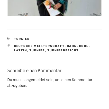
KATEGORIEN
TURNIER
SCHLAGWÖRTER
DEUTSCHE MEISTERSCHAFT
,
HAHN
,
HOBL
,
LATEIN
,
TURNIER
,
TURNIERBERICHT
Schreibe einen Kommentar
Du musst
angemeldet
sein, um einen Kommentar
abzugeben.