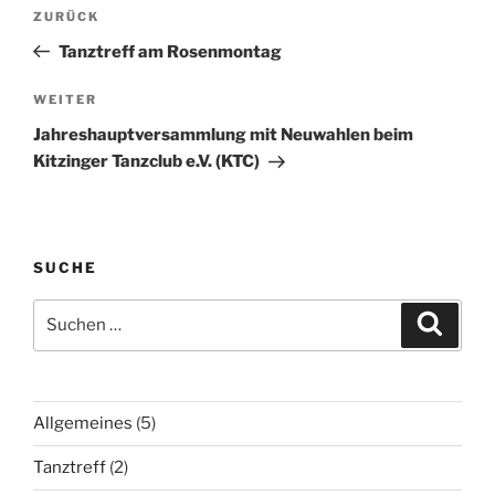
Beitragsnavigation
Vorheriger
ZURÜCK
Beitrag
Tanztreff am Rosenmontag
Nächster
WEITER
Beitrag
Jahreshauptversammlung mit Neuwahlen beim
Kitzinger Tanzclub e.V. (KTC)
SUCHE
Suchen
Suche
nach:
Allgemeines
(5)
Tanztreff
(2)